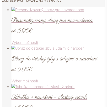
Zoradené
Zobrazených 13–24 z 43 výsledkov
podľa
priemerného
hodnotenia
Personalizovaný obraz pre novorodenca
od
5.90
€
Tento
Výber možností
produkt
má
Obraz do detskej izby s údajmi o narodení
viacero
variantov.
od
5.90
€
Možnosti
si
Tento
Výber možností
môžete
produkt
vybrať
má
na
Tabuľka o narodení – vlastný návrh
viacero
stránke
variantov.
produktu.