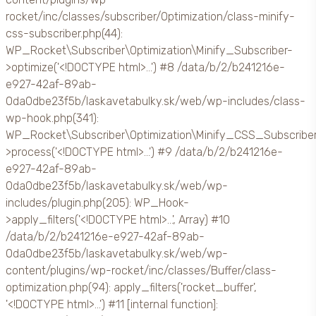
rocket/inc/classes/subscriber/Optimization/class-minify-
css-subscriber.php(44):
WP_Rocket\Subscriber\Optimization\Minify_Subscriber-
>optimize('<!DOCTYPE html>...') #8 /data/b/2/b241216e-
e927-42af-89ab-
0da0dbe23f5b/laskavetabulky.sk/web/wp-includes/class-
wp-hook.php(341):
WP_Rocket\Subscriber\Optimization\Minify_CSS_Subscribe
>process('<!DOCTYPE html>...') #9 /data/b/2/b241216e-
e927-42af-89ab-
0da0dbe23f5b/laskavetabulky.sk/web/wp-
includes/plugin.php(205): WP_Hook-
>apply_filters('<!DOCTYPE html>...', Array) #10
/data/b/2/b241216e-e927-42af-89ab-
0da0dbe23f5b/laskavetabulky.sk/web/wp-
content/plugins/wp-rocket/inc/classes/Buffer/class-
optimization.php(94): apply_filters('rocket_buffer',
'<!DOCTYPE html>...') #11 [internal function]: