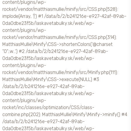
content/plugins/wp-
rocket/vendor/matthiasmullie/minify/src/CSS.php(528):
implode(Array, '|') #1 /data/b/2/b241216e-e927-42af-89ab-
0da0dbe23f5b/laskavetabulky.sk/web/wp-
content/plugins/wp-
rocket/vendor/matthiasmullie/minify/src/CSS.php(314):
MatthiasMullie\Minify\CSS->shortenColors('@charset
"0";.w...') #2 /data/b/2/b241216e-e927-42af-89ab-
0da0dbe23f5b/laskavetabulky.sk/web/wp-
content/plugins/wp-
rocket/vendor/matthiasmullie/minify/src/Minify.php(111):
MatthiasMullie\Minify\CSS->execute(NULL) #3
/data/b/2/b241216e-e927-42af-89ab-
0da0dbe23f5b/laskavetabulky.sk/web/wp-
content/plugins/wp-
rocket/inc/classes/optimization/CSS/class-
combine.php(202): MatthiasMullie\Minify\Minify->minify() #4
/data/b/2/b241216e-e927-42af-89ab-
0da0dbe23f5b/laskavetabulky.sk/web/wp-