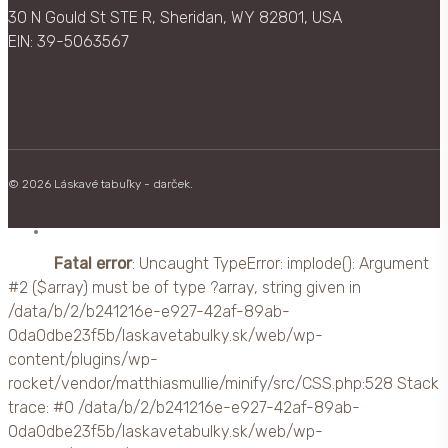
30 N Gould St STE R, Sheridan, WY 82801, USA
EIN: 39-5063567
© 2026 Láskavé tabuľky - darček.
facebook
Fatal error
: Uncaught TypeError: implode(): Argument
#2 ($array) must be of type ?array, string given in
/data/b/2/b241216e-e927-42af-89ab-
0da0dbe23f5b/laskavetabulky.sk/web/wp-
content/plugins/wp-
rocket/vendor/matthiasmullie/minify/src/CSS.php:528 Stack
trace: #0 /data/b/2/b241216e-e927-42af-89ab-
0da0dbe23f5b/laskavetabulky.sk/web/wp-