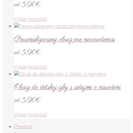
od
5.90
€
Tento
Výber možností
produkt
má
Personalizovaný obraz pre novorodenca
viacero
variantov.
od
5.90
€
Možnosti
si
Tento
Výber možností
môžete
produkt
vybrať
má
na
Obraz do detskej izby s údajmi o narodení
viacero
stránke
variantov.
produktu.
od
5.90
€
Možnosti
si
Tento
Výber možností
môžete
produkt
vybrať
Previous
má
na