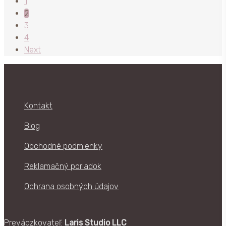
1
viacero
stránke
2
variantov.
produktu.
3
Možnosti
4
si
Next
môžete
vybrať
na
stránke
produktu.
Kontakt
Blog
Obchodné podmienky
Reklamačný poriadok
Ochrana osobných údajov
Prevádzkovateľ:
Laris Studio LLC