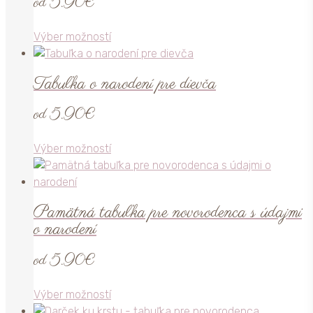
od
5.90
€
Možnosti
si
Tento
Výber možností
môžete
produkt
vybrať
má
na
Tabuľka o narodení pre dievča
viacero
stránke
variantov.
produktu.
od
5.90
€
Možnosti
si
Tento
Výber možností
môžete
produkt
vybrať
má
na
viacero
stránke
Pamätná tabuľka pre novorodenca s údajmi
variantov.
produktu.
o narodení
Možnosti
si
od
5.90
€
môžete
vybrať
Tento
Výber možností
na
produkt