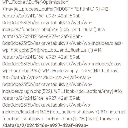
WP_Rocket\Buffer\Optimization-
>maybe_process_buffer('<!DOCTYPE html>...', 9) #12
/data/b/2/b241216e-e927-42af-89ab-
0da0dbe23f5b/laskavetabulky.sk/web/wp-
includes/functions.php(5481): ob_end_flush() #13
/data/b/2/b241216e-e927-42af-89ab-
0da0dbe23f5b/laskavetabulky.sk/web/wp-includes/class-
wp-hook.php(341): wp_ob_end_flush_all('') #14
/data/b/2/b241216e-e927-42af-89ab-
0da0dbe23f5b/laskavetabulky.sk/web/wp-includes/class-
wp-hook.php(365): WP_Hook->apply_filters(NULL, Array)
#15 /data/b/2/b241216e-e927-42af-89ab-
0da0dbe23f5b/laskavetabulky.sk/web/wp-
includes/plugin.php(522): WP_Hook->do_action(Array) #16
/data/b/2/b241216e-e927-42af-89ab-
0da0dbe23f5b/laskavetabulky.sk/web/wp-
includes/load.php(1308): do_action('shutdown') #17 [internal
function]: shutdown_action_hook() #18 {main} thrown in
/data/b/2/b241216e-e927-42af-89ab-