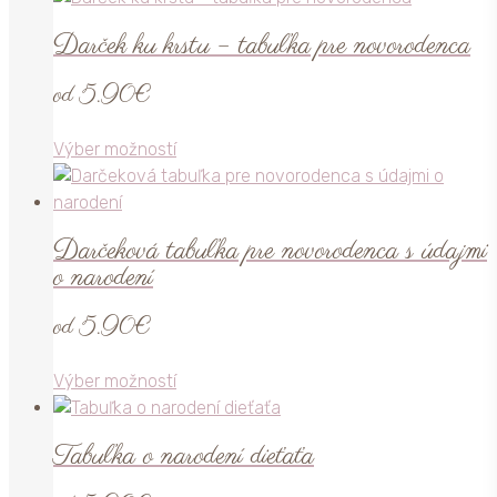
stránke
má
produktu.
Darček ku krstu – tabuľka pre novorodenca
viacero
variantov.
od
5.90
€
Možnosti
si
Tento
Výber možností
môžete
produkt
vybrať
má
na
viacero
stránke
Darčeková tabuľka pre novorodenca s údajmi
variantov.
produktu.
o narodení
Možnosti
si
od
5.90
€
môžete
vybrať
Tento
Výber možností
na
produkt
stránke
má
produktu.
Tabuľka o narodení dieťaťa
viacero
variantov.