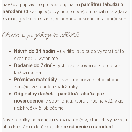
navždy, pripravíme pre vás originálnu
pamätnú tabuľku o
narodení
. Obsahuje všetky údaje o vašom bábätku a vďaka
krásnej grafike sa stane jedinečnou dekoráciou aj darčekom.
Prečo si ju zákazníci obľúbili
Návrh do 24 hodín
– uvidíte, ako bude vyzerať ešte
skôr, než ju vyrobíme.
Dodanie do 7 dní
– rýchle spracovanie, ktoré ocení
každá rodina.
Prémiové materiály
– kvalitné drevo alebo dibond
zaručia, že tabuľka vydrží roky.
Originálny darček
–
pamätná tabuľka pre
novorodenca
je spomienka, ktorú si rodina váži viac
než hračky či oblečenie.
Naše tabuľky odporúčajú stovky rodičov, ktorí ich využívajú
ako dekoráciu, darček aj ako
oznámenie o narodení