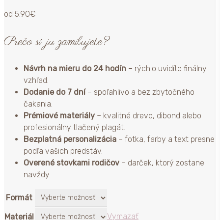
od
5.90
€
Prečo si ju zamilujete?
Návrh na mieru do 24 hodín
– rýchlo uvidíte finálny
vzhľad.
Dodanie do 7 dní
– spoľahlivo a bez zbytočného
čakania.
Prémiové materiály
– kvalitné drevo, dibond alebo
profesionálny tlačený plagát.
Bezplatná personalizácia
– fotka, farby a text presne
podľa vašich predstáv.
Overené stovkami rodičov
– darček, ktorý zostane
navždy.
Formát
Vymazať
Materiál