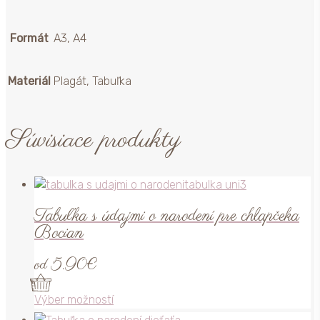
Formát
A3, A4
Materiál
Plagát, Tabuľka
Súvisiace produkty
Tabuľka s údajmi o narodení pre chlapčeka
Bocian
od
5.90
€
Tento
Výber možností
produkt