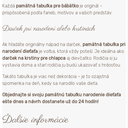
Každá
pamätná tabuľka pre bábätko
je originál –
prispôsobená podľa farieb, motívov a vašich predstáv.
Darček pri narodení alebo krstinách
Ak hľadáte originálny nápad na darček,
pamätná tabuľka pri
narodení dieťaťa
je voľba, ktorá vždy poteší. Je ideálna ako
darček na krstiny pre chlapca
aj dievčatko. Rodičia si ju
vystavia doma a starí rodičia ju budú ukazovať s hrdosťou.
Takáto tabuľka je viac než dekorácia – je to ozajstná
spomienka na deň, kedy sa narodilo vaše dieťa.
Objednajte si svoju pamätnú tabuľku narodenie dieťaťa
ešte dnes a návrh dostanete už do 24 hodín!
Ďalšie informácie