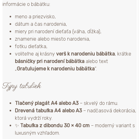
informácie o bábätku:
meno a priezvisko,
dátum a čas narodenia,
miery pri narodení dieťaťa (váha, dĺžka),
znamenie alebo miesto narodenia,
fotku dieťatka,
voliteľne aj krásny
verš k narodeniu bábätka
, krátke
básničky pri narodení bábätka
alebo text
„
Gratulujeme k narodeniu bábätka
“.
Typy tabuliek
Tlačený plagát A4 alebo A3
– skvelý do rámu.
Drevená tabuľka A4 alebo A3
– nadčasová dekorácia,
ktorá vydrží roky.
✨
Tabuľka z dibondu 30 × 40 cm
– moderný variant s
luxusným vzhľadom.