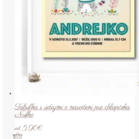
Tabuľka s údajmi o narodení pre chlapčeka
Ňufko
od
5.90
€