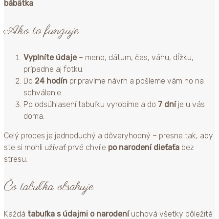
bábätka
.
Ako to funguje
Vyplníte údaje
– meno, dátum, čas, váhu, dĺžku,
prípadne aj fotku.
Do
24 hodín
pripravíme návrh a pošleme vám ho na
schválenie.
Po odsúhlasení tabuľku vyrobíme a do
7 dní
je u vás
doma.
Celý proces je jednoduchý a dôveryhodný – presne tak, aby
ste si mohli užívať prvé chvíle
po narodení dieťaťa
bez
stresu.
Čo tabuľka obsahuje
Každá
tabuľka s údajmi o narodení
uchová všetky dôležité