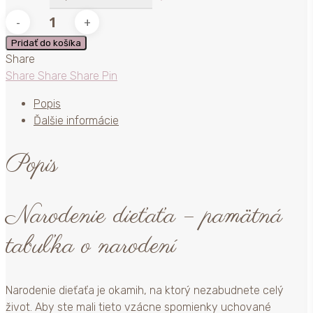
množstvo
Darčeková
Pridať do košíka
tabuľka
Share
pre
Share
Share
Share
Pin
novorodenca
s
Popis
údajmi
Ďalšie informácie
o
narodení
Popis
Narodenie dieťaťa – pamätná
tabuľka o narodení
Narodenie dieťaťa je okamih, na ktorý nezabudnete celý
život. Aby ste mali tieto vzácne spomienky uchované