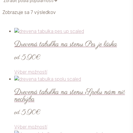
Zoradené
Zobrazuje sa 7 výsledkov
podľa
priemerného
hodnotenia
Drevená tabuľka na stenu Pes je láska
od
5.90
€
Tento
Výber možností
produkt
má
Drevená tabuľka na stenu Spolu nám nič
viacero
nechýba
variantov.
Možnosti
od
5.90
€
si
môžete
Tento
Výber možností
vybrať