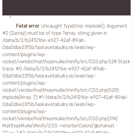
facebook
Fatal error
: Uncaught TypeError: implode(): Argument
#2 ($array) must be of type ?array, string given in
/data/b/2/b241216e-e927-42af-89ab-
0da0dbe23f5b/laskavetabulky.sk/web/wp-
content/plugins/wp-
rocket/vendor/matthiasmullie/minify/src/CSS.php:528 Stack
trace: #0 /data/b/2/b241216e-e927-42af-89ab-
0da0dbe23f5b/laskavetabulky.sk/web/wp-
content/plugins/wp-
rocket/vendor/matthiasmullie/minify/src/CSS.php(528):
implode(Array, '|') #1 /data/b/2/b241216e-e927-42af-89ab-
0da0dbe23f5b/laskavetabulky.sk/web/wp-
content/plugins/wp-
rocket/vendor/matthiasmullie/minify/src/CSS.php(314):
MatthiasMullie\Minify\CSS->shortenColors('@charset
"0";.w...') #2 /data/b/2/b241216e-e927-42af-89ab-