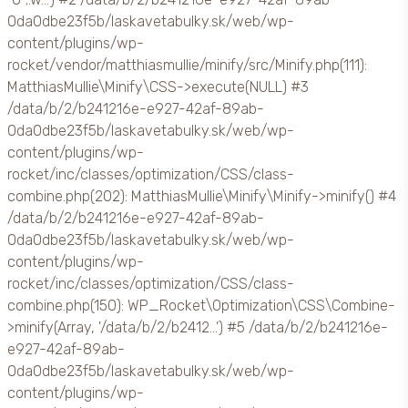
0da0dbe23f5b/laskavetabulky.sk/web/wp-
content/plugins/wp-
rocket/vendor/matthiasmullie/minify/src/Minify.php(111):
MatthiasMullie\Minify\CSS->execute(NULL) #3
/data/b/2/b241216e-e927-42af-89ab-
0da0dbe23f5b/laskavetabulky.sk/web/wp-
content/plugins/wp-
rocket/inc/classes/optimization/CSS/class-
combine.php(202): MatthiasMullie\Minify\Minify->minify() #4
/data/b/2/b241216e-e927-42af-89ab-
0da0dbe23f5b/laskavetabulky.sk/web/wp-
content/plugins/wp-
rocket/inc/classes/optimization/CSS/class-
combine.php(150): WP_Rocket\Optimization\CSS\Combine-
>minify(Array, '/data/b/2/b2412...') #5 /data/b/2/b241216e-
e927-42af-89ab-
0da0dbe23f5b/laskavetabulky.sk/web/wp-
content/plugins/wp-