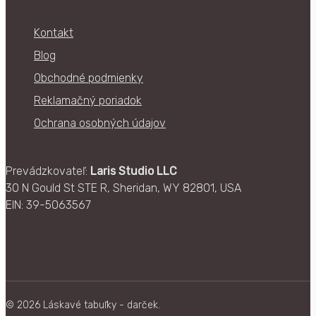
viacero
stránke
variantov.
produktu.
Kontakt
Možnosti
Blog
si
môžete
Obchodné podmienky
vybrať
Reklamačný poriadok
na
Ochrana osobných údajov
stránke
produktu.
Prevádzkovateľ:
Laris Studio LLC
30 N Gould St STE R, Sheridan, WY 82801, USA
EIN: 39-5063567
© 2026 Láskavé tabuľky - darček.