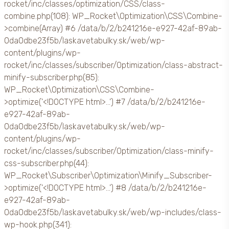
rocket/inc/classes/optimization/CSS/class-
combine.php(108): WP_Rocket\Optimization\CSS\Combine-
>combine(Array) #6 /data/b/2/b241216e-e927-42af-89ab-
0da0dbe23f5b/laskavetabulky.sk/web/wp-
content/plugins/wp-
rocket/inc/classes/subscriber/Optimization/class-abstract-
minify-subscriber.php(85):
WP_Rocket\Optimization\CSS\Combine-
>optimize('<!DOCTYPE html>...') #7 /data/b/2/b241216e-
e927-42af-89ab-
0da0dbe23f5b/laskavetabulky.sk/web/wp-
content/plugins/wp-
rocket/inc/classes/subscriber/Optimization/class-minify-
css-subscriber.php(44):
WP_Rocket\Subscriber\Optimization\Minify_Subscriber-
>optimize('<!DOCTYPE html>...') #8 /data/b/2/b241216e-
e927-42af-89ab-
0da0dbe23f5b/laskavetabulky.sk/web/wp-includes/class-
wp-hook.php(341):