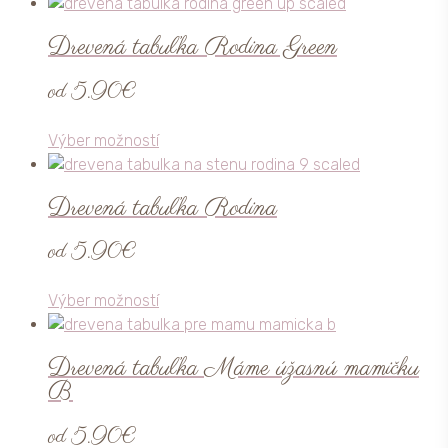
produkt
na
má
stránke
Drevená tabuľka Rodina Green
viacero
produktu.
variantov.
od
5.90
€
Možnosti
si
Tento
Výber možností
môžete
produkt
vybrať
má
na
Drevená tabuľka Rodina
viacero
stránke
variantov.
produktu.
od
5.90
€
Možnosti
si
Tento
Výber možností
môžete
produkt
vybrať
má
na
Drevená tabuľka Máme úžasnú mamičku
viacero
stránke
B
variantov.
produktu.
Možnosti
od
5.90
€
si