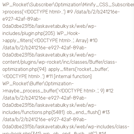
WP_Rocket\Subscriber\Optimization\Minify_CSS_Subscribe
>process('<!DOCTYPE html>...') #9 /data/b/2/b241216e-
e927-42af-89ab-
0da0dbe23f5b/laskavetabulky.sk/web/wp-
includes/plugin.php(205): WP_Hook-
>apply_filters('<!DOCTYPE html>...', Array) #10
/data/b/2/b241216e-e927-42af-89ab-
0da0dbe23f5b/laskavetabulky.sk/web/wp-
content/plugins/wp-rocket/inc/classes/Buffer/class-
optimization.php(94): apply_filters('rocket_buffer',
'<!DOCTYPE html>...') #11 [internal function]:
WP_Rocket\Buffer\Optimization-
>maybe_process_buffer('<!DOCTYPE html>...', 9) #12
/data/b/2/b241216e-e927-42af-89ab-
0da0dbe23f5b/laskavetabulky.sk/web/wp-
includes/functions.php(5481): ob_end_flush() #13
/data/b/2/b241216e-e927-42af-89ab-
0da0dbe23f5b/laskavetabulky.sk/web/wp-includes/class-
wp-hook.php(341): wp_ob_end_flush_all('') #14