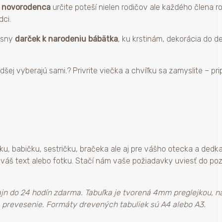
e novorodenca
určite poteší nielen rodičov ale každého člena ro
dci.
rásny
darček k narodeniu bábätka
, ku krstinám, dekorácia do d
dšej vyberajú sami.? Privrite viečka a chvíľku sa zamyslite – pri
, babičku, sestričku, bračeka ale aj pre vášho otecka a dedka
 váš text alebo fotku. Stačí nám vaše požiadavky uviesť do p
 do 24 hodín zdarma. Tabuľka je tvorená 4mm preglejkou, na 
na prevesenie. Formáty drevených tabuliek sú A4 alebo A3.