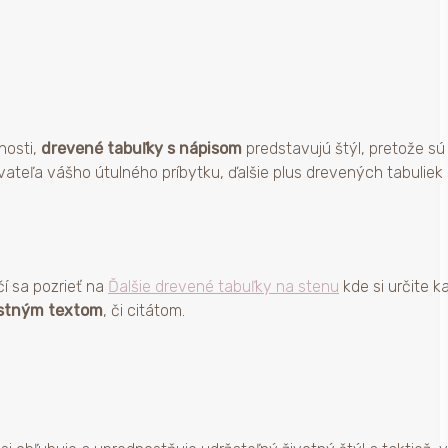
nosti,
drevené tabuľky s nápisom
predstavujú štýl, pretože s
teľa vášho útulného príbytku, ďalšie plus drevených tabuliek 
čí sa pozrieť na
Ďalšie drevené tabuľky na stenu
kde si určite k
astným textom
, či citátom.