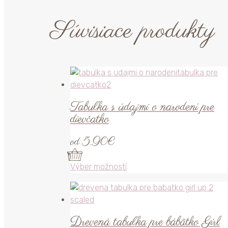
Súvisiace produkty
Tabuľka s údajmi o narodení pre
dievčatko
od
5.90
€
Tento
Výber možností
produkt
má
viacero
variantov.
Drevená tabuľka pre bábätko Girl
Možnosti