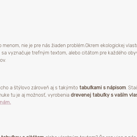
o menom, nie je pre nás žiaden problém.Okrem ekologickej vlast
 sa vyznačuje trefným textom, alebo citátom pre každého obyva
ov.
ucho a štýlovo zároveň aj s takýmito
tabuľkami s nápisom
. Sta
onuke tu je aj možnosť, vyrobenia
drevenej tabuľky s vaším vl
inám.