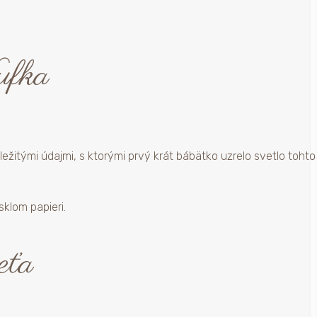
ufka
ežitými údajmi, s ktorými prvý krát bábätko uzrelo svetlo tohto
klom papieri.
eťa