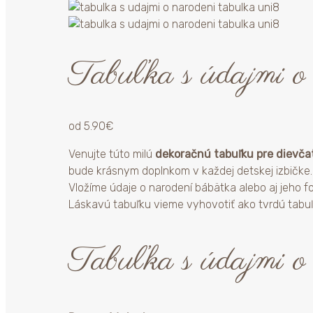
Tabuľka s údajmi o
od
5.90
€
Venujte túto milú
dekoračnú tabuľku pre dievča
bude krásnym doplnkom v každej detskej izbičke.
Vložíme údaje o narodení bábätka alebo aj jeho fo
Láskavú tabuľku vieme vyhovotiť ako tvrdú tabuľ
Tabuľka s údajmi o 