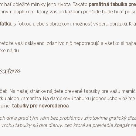
nať dôležité míľniky jeho života. Takáto
pamätná tabuľka pr
mným doplnkom, ktorý vás pri každom pohľade bude hriať pri sr
ťatka
, s fotkou alebo s obrázkom, možnosť výberu obrázku. K
pretože vaši oslávenci zdanlivo nič nepotrebujú a všetko si najra
ke nájdu.
textom
ček. Na našej stránke nájdete drevené tabuľky pre vašu mamičku
átku alebo kamaráta. Na darčekovú tabuľku jednoducho vložíme
nálnej
tabuľky pre novorodenca
.
 dní a pred tým vám bez problémov zhotovíme grafický dizajn
a vrchu tabuľky sú dve dierky, cez ktoré sa prevlečie špagát 