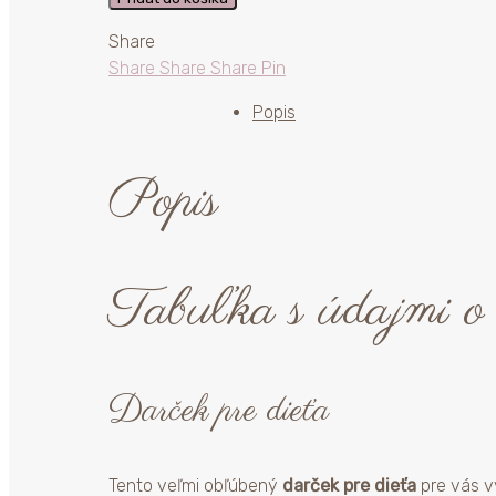
s
údajmi
Share
o
Share
Share
Share
Pin
narodení
Popis
pre
dievčatko
Ňufka
Popis
Tabuľka s údajmi o
Darček pre dieťa
Tento veľmi obľúbený
darček pre dieťa
pre vás vy