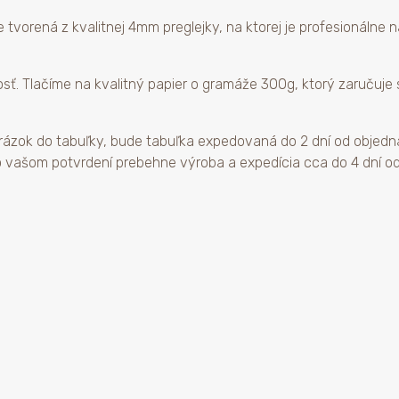
 tvorená z kvalitnej 4mm preglejky, na ktorej je profesionálne n
sť. Tlačíme na kvalitný papier o gramáže 300g, ktorý zaručuje 
obrázok do tabuľky, bude tabuľka expedovaná do 2 dní od objedn
o vašom potvrdení prebehne výroba a expedícia cca do 4 dní od