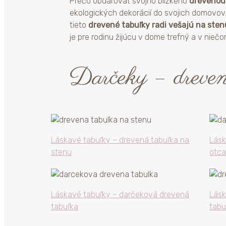
Prečo obdarovať svojho blízkeho
drevenou 
ekologických dekorácií do svojich domovov.
tieto
drevené tabuľky radi vešajú na sten
je pre rodinu žijúcu v dome trefný a v niečo
Darčeky – dreven
Láskavé tabuľky – drevená tabuľka na
Lásk
stenu
otca
Láskavé tabuľky – darčeková drevená
Lásk
tabuľka
tabu