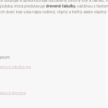
i obľubuje a uprednostňuje udržateľný životný štýl a taktiež, 
 výzdoba, ktorá predstavuje
drevené tabuľky,
väčšinou s textom.
h dverí, kde volia nápis rodinný, vtipný a trefný alebo vlastný 
eková tabuľka pre
čeková drevená