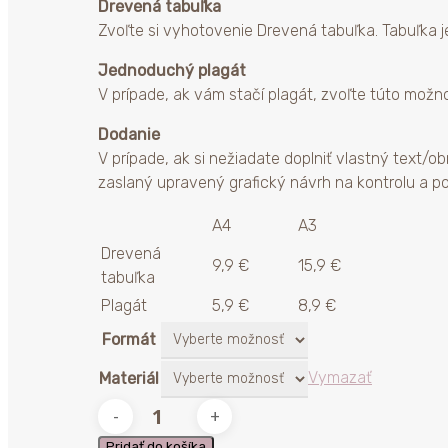
Drevená tabuľka
Zvoľte si vyhotovenie Drevená tabuľka. Tabuľka je
Jednoduchý plagát
V prípade, ak vám stačí plagát, zvoľte túto možno
Dodanie
V prípade, ak si nežiadate doplniť vlastný text/
zaslaný upravený grafický návrh na kontrolu a p
A4
A3
Drevená
9,9 €
15,9 €
tabuľka
Plagát
5,9 €
8,9 €
Formát
Vymazať
Materiál
množstvo
Tabuľka
Pridať do košíka