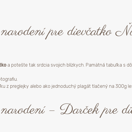
 narodení pre dievčatko Ň
tko
a potešte tak srdcia svojich blízkych. Pamätná tabuľka s dôl
tografiu.
ku z preglejky alebo ako jednoduchý plagát tlačený na 300g les
narodení – Darček pre di