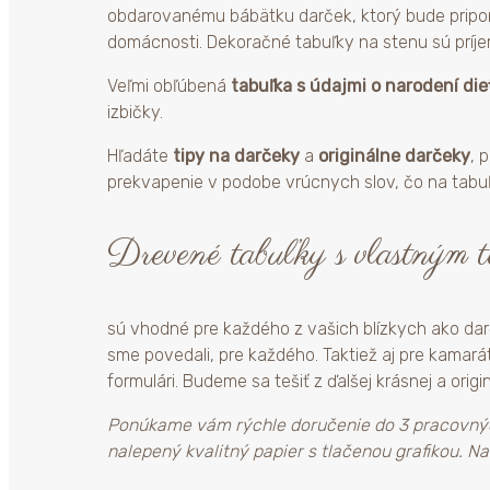
obdarovanému bábätku darček, ktorý bude pripomí
domácnosti. Dekoračné tabuľky na stenu sú príje
Veľmi obľúbená
tabuľka s údajmi o narodení die
izbičky.
Hľadáte
tipy na darčeky
a
originálne darčeky
, 
prekvapenie v podobe vrúcnych slov, čo na tabuľ
Drevené tabuľky s vlastným 
sú vhodné pre každého z vašich blízkych ako dar
sme povedali, pre každého. Taktiež aj pre kamar
formulári. Budeme sa tešiť z ďalšej krásnej a origi
Ponúkame vám rýchle doručenie do 3 pracovných
nalepený kvalitný papier s tlačenou grafikou. N