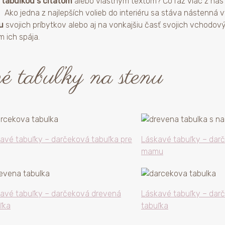
tabuľkou s citátom
alebo vlastným textom? Čo raz viac z nás s
 Ako jedna z najlepších volieb do interiéru sa stáva nástenná
u
svojich príbytkov alebo aj na vonkajšiu časť svojich vchodovýc
m ich spája.
é tabuľky na stenu
avé tabuľky – darčeková tabuľka pre
Láskavé tabuľky – darč
mamu
avé tabuľky – darčeková drevená
Láskavé tabuľky – dar
ľka
tabuľka