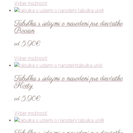
Tento
Výber možností
vybrať
produkt
na
má
stránke
Tabuľka s údajmi o narodení pre dievčatko
viacero
produktu.
Bocian
variantov.
Možnosti
od
5.90
€
si
môžete
Tento
Výber možností
vybrať
produkt
na
má
stránke
Tabuľka s údajmi o narodení pre dievčatko
viacero
produktu.
Kvety
variantov.
Možnosti
od
5.90
€
si
môžete
Tento
Výber možností
vybrať
produkt
na
má
stránke