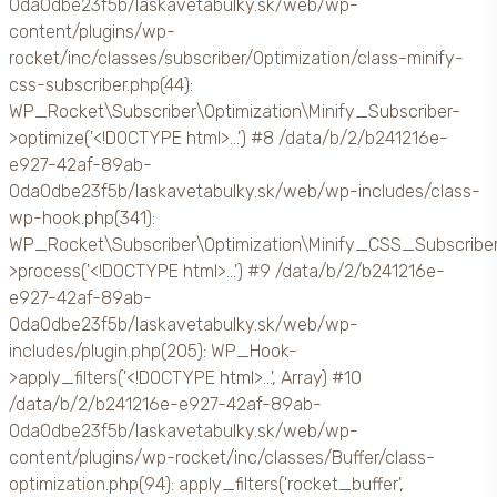
0da0dbe23f5b/laskavetabulky.sk/web/wp-
content/plugins/wp-
rocket/inc/classes/subscriber/Optimization/class-minify-
css-subscriber.php(44):
WP_Rocket\Subscriber\Optimization\Minify_Subscriber-
>optimize('<!DOCTYPE html>...') #8 /data/b/2/b241216e-
e927-42af-89ab-
0da0dbe23f5b/laskavetabulky.sk/web/wp-includes/class-
wp-hook.php(341):
WP_Rocket\Subscriber\Optimization\Minify_CSS_Subscribe
>process('<!DOCTYPE html>...') #9 /data/b/2/b241216e-
e927-42af-89ab-
0da0dbe23f5b/laskavetabulky.sk/web/wp-
includes/plugin.php(205): WP_Hook-
>apply_filters('<!DOCTYPE html>...', Array) #10
/data/b/2/b241216e-e927-42af-89ab-
0da0dbe23f5b/laskavetabulky.sk/web/wp-
content/plugins/wp-rocket/inc/classes/Buffer/class-
optimization.php(94): apply_filters('rocket_buffer',