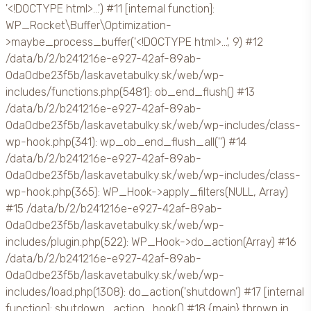
'<!DOCTYPE html>...') #11 [internal function]:
WP_Rocket\Buffer\Optimization-
>maybe_process_buffer('<!DOCTYPE html>...', 9) #12
/data/b/2/b241216e-e927-42af-89ab-
0da0dbe23f5b/laskavetabulky.sk/web/wp-
includes/functions.php(5481): ob_end_flush() #13
/data/b/2/b241216e-e927-42af-89ab-
0da0dbe23f5b/laskavetabulky.sk/web/wp-includes/class-
wp-hook.php(341): wp_ob_end_flush_all('') #14
/data/b/2/b241216e-e927-42af-89ab-
0da0dbe23f5b/laskavetabulky.sk/web/wp-includes/class-
wp-hook.php(365): WP_Hook->apply_filters(NULL, Array)
#15 /data/b/2/b241216e-e927-42af-89ab-
0da0dbe23f5b/laskavetabulky.sk/web/wp-
includes/plugin.php(522): WP_Hook->do_action(Array) #16
/data/b/2/b241216e-e927-42af-89ab-
0da0dbe23f5b/laskavetabulky.sk/web/wp-
includes/load.php(1308): do_action('shutdown') #17 [internal
function]: shutdown_action_hook() #18 {main} thrown in