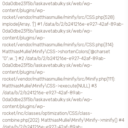
0da0dbe23f5b/laskavetabulky.sk/web/wp-
content/plugins/wp-
rocket/vendor/matthiasmullie/minify/src/CSS.php(528):
implode(Array, '|') #1 /data/b/2/b241216e-e927-42af-89ab-
0da0dbe23f5b/laskavetabulky.sk/web/wp-
content/plugins/wp-
rocket/vendor/matthiasmullie/minify/src/CSS.php(314):
MatthiasMullie\Minify\CSS->shortenColors('@charset
"0";.w...') #2 /data/b/2/b241216e-e927-42af-89ab-
0da0dbe23f5b/laskavetabulky.sk/web/wp-
content/plugins/wp-
rocket/vendor/matthiasmullie/minify/src/Minify.php(111):
MatthiasMullie\Minify\CSS->execute(NULL) #3
/data/b/2/b241216e-e927-42af-89ab-
0da0dbe23f5b/laskavetabulky.sk/web/wp-
content/plugins/wp-
rocket/inc/classes/optimization/CSS/class-
combine.php(202): MatthiasMullie\Minify\Minify->minify() #4
/data/b/2/b241216e-e927-42af-89ab-