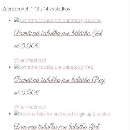
Zoradené
Zobrazených 1–12 z 14 výsledkov
podľa
priemerného
hodnotenia
Pamätná tabuľka pre bábätko Girl
od
5.90
€
Tento
Výber možností
produkt
má
Pamätná tabuľka pre bábätko Boy
viacero
variantov.
od
5.90
€
Možnosti
si
Tento
Výber možností
môžete
produkt
vybrať
má
na
Drevená tabuľka pre bábätko Girl
viacero
stránke