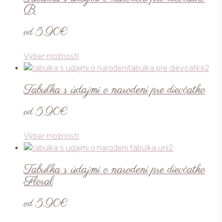
B
variantov.
Možnosti
od
5.90
€
si
môžete
Tento
Výber možností
vybrať
produkt
na
má
stránke
Tabuľka s údajmi o narodení pre dievčatko
viacero
produktu.
variantov.
od
5.90
€
Možnosti
si
Tento
Výber možností
môžete
produkt
vybrať
má
na
Tabuľka s údajmi o narodení pre dievčatko
viacero
stránke
Floral
variantov.
produktu.
Možnosti
od
5.90
€
si
môžete