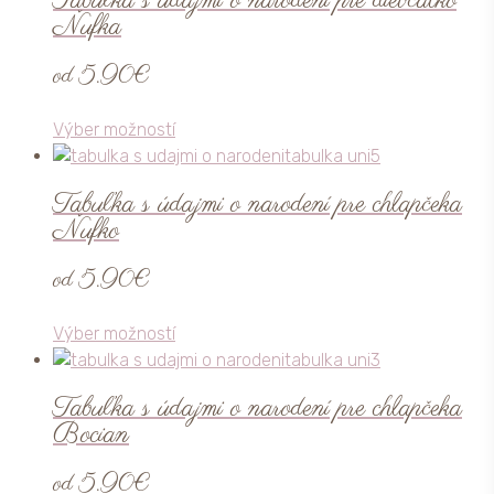
Tabuľka s údajmi o narodení pre dievčatko
viacero
produktu.
Ňufka
variantov.
Možnosti
od
5.90
€
si
môžete
Tento
Výber možností
vybrať
produkt
na
má
stránke
Tabuľka s údajmi o narodení pre chlapčeka
viacero
produktu.
Ňufko
variantov.
Možnosti
od
5.90
€
si
môžete
Tento
Výber možností
vybrať
produkt
na
má
stránke
Tabuľka s údajmi o narodení pre chlapčeka
viacero
produktu.
Bocian
variantov.
Možnosti
od
5.90
€
si