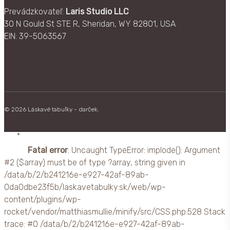
Prevádzkovateľ:
Laris Studio LLC
30 N Gould St STE R, Sheridan, WY 82801, USA
EIN: 39-5063567
© 2026 Láskavé tabuľky - darček.
facebook
Fatal error
: Uncaught TypeError: implode(): Argument
#2 ($array) must be of type ?array, string given in
/data/b/2/b241216e-e927-42af-89ab-
0da0dbe23f5b/laskavetabulky.sk/web/wp-
content/plugins/wp-
rocket/vendor/matthiasmullie/minify/src/CSS.php:528 Stack
trace: #0 /data/b/2/b241216e-e927-42af-89ab-