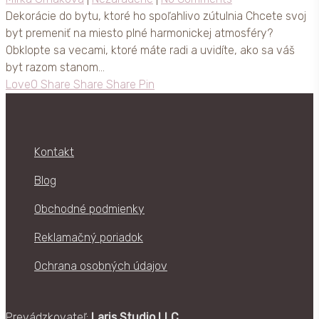
Dekorácie do bytu, ktoré ho spoľahlivo zútulnia Chcete svoj
byt premeniť na miesto plné harmonickej atmosféry?
Obklopte sa vecami, ktoré máte radi a uvidíte, ako sa váš
byt razom stanom…
Love
0
Share
Share
Share
Pin
Kontakt
Blog
Obchodné podmienky
Reklamačný poriadok
Ochrana osobných údajov
Prevádzkovateľ:
Laris Studio LLC