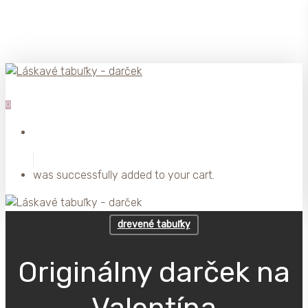
Skip
to
main
content
0
was successfully added to your cart.
drevené tabuľky
Originálny darček na
Valentína