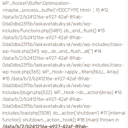
WP_Rocket\Buffer\Optimization-
>maybe_process_buffer('<!DOCTYPE html>...', 9) #12
/data/b/2/b241216e-e927-42af-89ab-
0da0dbe23f5b/laskavetabulky.sk/web/wp-
includes/functions.php(5481): ob_end_flush() #13
/data/b/2/b241216e-e927-42af-89ab-
0da0dbe23f5b/laskavetabulky.sk/web/wp-includes/class-
wp-hook.php(341): wp_ob_end_flush_all('') #14
/data/b/2/b241216e-e927-42af-89ab-
0da0dbe23f5b/laskavetabulky.sk/web/wp-includes/class-
wp-hook.php(365): WP_Hook->apply_filters(NULL, Array)
#15 /data/b/2/b241216e-e927-42af-89ab-
0da0dbe23f5b/laskavetabulky.sk/web/wp-
includes/plugin.php(522): WP_Hook->do_action(Array) #16
/data/b/2/b241216e-e927-42af-89ab-
0da0dbe23f5b/laskavetabulky.sk/web/wp-
includes/load.php(1308): do_action('shutdown') #17 [internal
function]: shutdown_action_hook() #18 {main} thrown in
/data/b/2/b241216e-e927-42af-89ab-