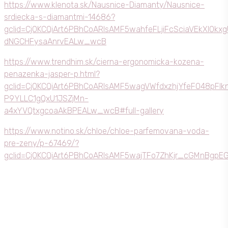
https://www.klenota.sk/Nausnice-Diamanty/Nausnice-
srdiecka-s-diamantmi-14686?
gclid=Cj0KCQiArt6PBhCoARIsAMF5wahfeFLjiFcSciaVEkXIOkx
dNGCHFysaAnrvEALw_wcB
https://www.trendhim.sk/cierna-ergonomicka-kozena-
penazenka-jasper-p.html?
gclid=Cj0KCQiArt6PBhCoARIsAMF5wagVWfdxzhjYfeFO48pFIk
P9YLLC1gQxU1JSZjMn-
a4xYVQtxgcoaAkBPEALw_wcB#full-gallery
https://www.notino.sk/chloe/chloe-parfemovana-voda-
pre-zeny/p-67469/?
gclid=Cj0KCQiArt6PBhCoARIsAMF5wajTFo7ZhKjr_cGMnB