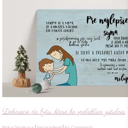
Dekorácie do bytu, ktoré ho spoľahlivo zútulnia
Mirka Grnakova
|
Nezaradené
|
No Comments