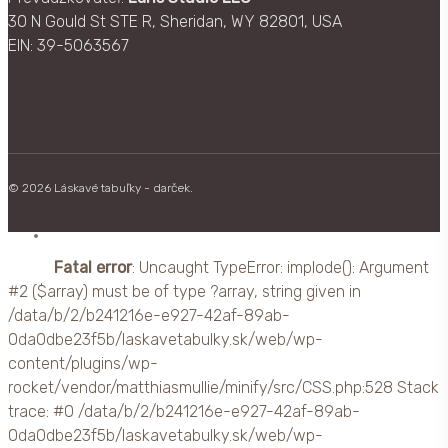
30 N Gould St STE R, Sheridan, WY 82801, USA
EIN: 39-5063567
© 2026 Láskavé tabuľky - darček.
facebook
Fatal error
: Uncaught TypeError: implode(): Argument
#2 ($array) must be of type ?array, string given in
/data/b/2/b241216e-e927-42af-89ab-
0da0dbe23f5b/laskavetabulky.sk/web/wp-
content/plugins/wp-
rocket/vendor/matthiasmullie/minify/src/CSS.php:528 Stack
trace: #0 /data/b/2/b241216e-e927-42af-89ab-
0da0dbe23f5b/laskavetabulky.sk/web/wp-