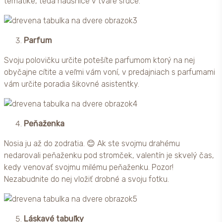
tematike, teda naušnice v tvare srdce.
Parfum
Svoju polovičku určite potešíte parfumom ktorý na nej
obyčajne cítite a veľmi vám voní, v predajniach s parfumami
vám určite poradia šikovné asistentky.
Peňaženka
Nosia ju až do zodratia. 😊 Ak ste svojmu drahému
nedarovali peňaženku pod stromček, valentín je skvelý čas,
kedy venovať svojmu milému peňaženku. Pozor!
Nezabudnite do nej vložiť drobné a svoju fotku.
Láskavé tabuľky