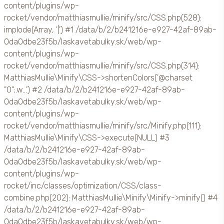
content/plugins/wp-
rocket/vendor/matthiasmullie/minify/src/CSS.php(528):
implode(Array, '|') #1 /data/b/2/b241216e-e927-42af-89ab-
0da0dbe23f5b/laskavetabulky.sk/web/wp-
content/plugins/wp-
rocket/vendor/matthiasmullie/minify/src/CSS.php(314):
MatthiasMullie\Minify\CSS->shortenColors('@charset
"0";.w...') #2 /data/b/2/b241216e-e927-42af-89ab-
0da0dbe23f5b/laskavetabulky.sk/web/wp-
content/plugins/wp-
rocket/vendor/matthiasmullie/minify/src/Minify.php(111):
MatthiasMullie\Minify\CSS->execute(NULL) #3
/data/b/2/b241216e-e927-42af-89ab-
0da0dbe23f5b/laskavetabulky.sk/web/wp-
content/plugins/wp-
rocket/inc/classes/optimization/CSS/class-
combine.php(202): MatthiasMullie\Minify\Minify->minify() #4
/data/b/2/b241216e-e927-42af-89ab-
0da0dbe23f5b/laskavetabulky.sk/web/wp-