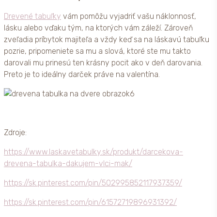
Drevené tabuľky
vám pomôžu vyjadriť vašu náklonnosť,
lásku alebo vďaku tým, na ktorých vám záleží. Zároveň
zveľadia príbytok majiteľa a vždy keď sa na láskavú tabuľku
pozrie, pripomeniete sa mu a slová, ktoré ste mu takto
darovali mu prinesú ten krásny pocit ako v deň darovania.
Preto je to ideálny darček práve na valentína.
Zdroje:
https://www.laskavetabulky.sk/produkt/darcekova-
drevena-tabulka-dakujem-vlci-mak/
https://sk.pinterest.com/pin/502995852117937359/
https://sk.pinterest.com/pin/61572719896931392/