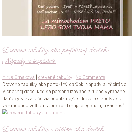
Drevené tabuľky ako perfektný darček:
Nápady a inšpirácie
Mirka Grnakova
|
drevené tabuľky
|
No Comments
Drevené tabuľky ako perfektný darček: Nápady a inšpirácie
V dnešnej dobe, keď sa personalizované a ručne vyrábané
darčeky stávajú čoraz populárnejšie, drevené tabuľky sú
výnimočnou voľbou, ktorá kombinuje eleganciu, trvácnosť…
Drevené tabuľky s citátmi ako darček