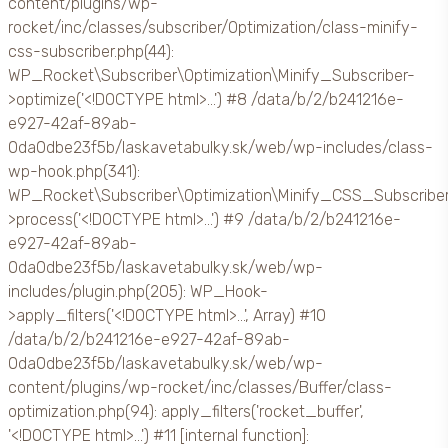
content/plugins/wp-
rocket/inc/classes/subscriber/Optimization/class-minify-
css-subscriber.php(44):
WP_Rocket\Subscriber\Optimization\Minify_Subscriber-
>optimize('<!DOCTYPE html>...') #8 /data/b/2/b241216e-
e927-42af-89ab-
0da0dbe23f5b/laskavetabulky.sk/web/wp-includes/class-
wp-hook.php(341):
WP_Rocket\Subscriber\Optimization\Minify_CSS_Subscribe
>process('<!DOCTYPE html>...') #9 /data/b/2/b241216e-
e927-42af-89ab-
0da0dbe23f5b/laskavetabulky.sk/web/wp-
includes/plugin.php(205): WP_Hook-
>apply_filters('<!DOCTYPE html>...', Array) #10
/data/b/2/b241216e-e927-42af-89ab-
0da0dbe23f5b/laskavetabulky.sk/web/wp-
content/plugins/wp-rocket/inc/classes/Buffer/class-
optimization.php(94): apply_filters('rocket_buffer',
'<!DOCTYPE html>...') #11 [internal function]: